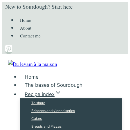
Aller
New to Sourdough? Start here
au
Home
contenu
About
Contact me
Home
The bases of Sourdough
Recipe index
To share
Brioches and viennoiseries
Cakes
Breads and Pizzas