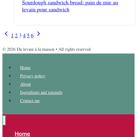
Sourdough sandwich bread: pain de mie au
levain pour sandwich
Navigation
Page
Page
1
2
3
4
5
6
précédente
suivante
de
© 2026 Du levain à la maison • All rights reserved.
page
Home
Privacy policy
About
Ingredients and ustensils
Contact me
Home