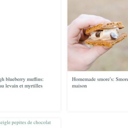
h blueberry muffins:
Homemade smore’s: Smore’
u levain et myrtilles
maison