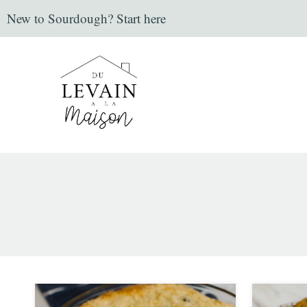
Aller
New to Sourdough? Start here
au
contenu