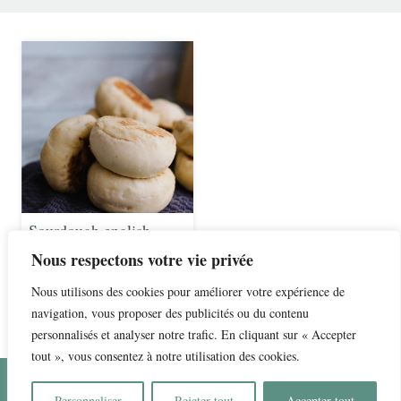
Sourdough english
muffins: Muffins anglais
Nous respectons votre vie privée
au levain
Nous utilisons des cookies pour améliorer votre expérience de
navigation, vous proposer des publicités ou du contenu
personnalisés et analyser notre trafic. En cliquant sur « Accepter
© 2026 Du levain à la maison • All rights reserved.
tout », vous consentez à notre utilisation des cookies.
Home
Privacy policy
About
Personnaliser
Rejeter tout
Accepter tout